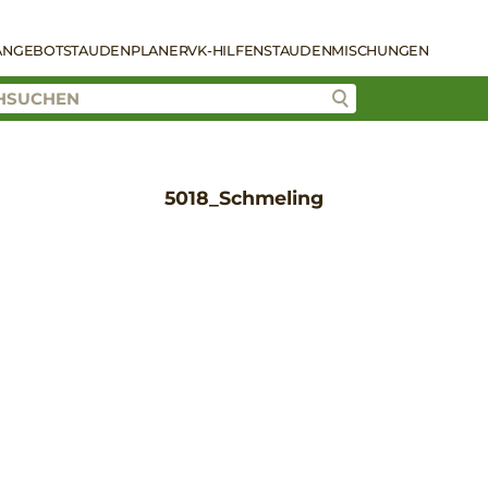
ANGEBOT
STAUDENPLANER
VK-HILFEN
STAUDENMISCHUNGEN
5018_Schmeling