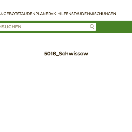
ANGEBOT
STAUDENPLANER
VK-HILFEN
STAUDENMISCHUNGEN
5018_Schwissow