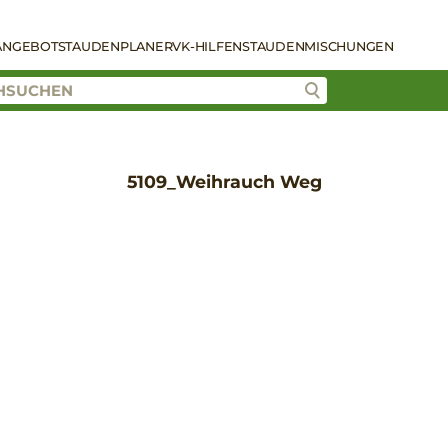
ANGEBOT
STAUDENPLANER
VK-HILFEN
STAUDENMISCHUNGEN
5109_Weihrauch Weg