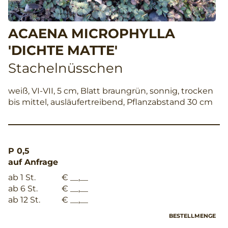
ACAENA MICROPHYLLA
'DICHTE MATTE'
Stachelnüsschen
weiß, VI-VII, 5 cm, Blatt braungrün, sonnig, trocken
bis mittel, ausläufertreibend, Pflanzabstand 30 cm
P 0,5
auf Anfrage
ab 1 St.
€ __,__
ab 6 St.
€ __,__
ab 12 St.
€ __,__
BESTELLMENGE