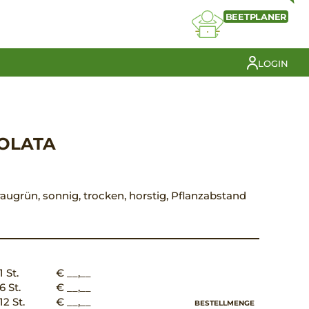
BEETPLANER
LOGIN
EOLATA
 graugrün, sonnig, trocken, horstig, Pflanzabstand
1 St.
€ __,__
6 St.
€ __,__
12 St.
€ __,__
BESTELLMENGE