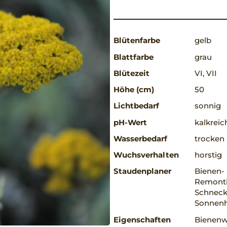
Blütenfarbe
gelb
Blattfarbe
grau
Blütezeit
VI, VII
Höhe (cm)
50
Lichtbedarf
sonnig
pH-Wert
kalkreic
Wasserbedarf
trocken
Wuchsverhalten
horstig
Staudenplaner
Bienen-
Remonti
Schnecke
Sonnenh
Eigenschaften
Bienenw