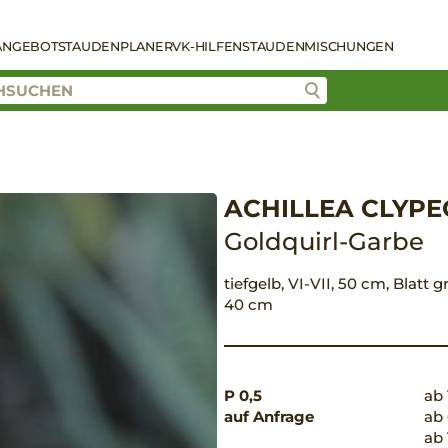
ANGEBOT
STAUDENPLANER
VK-HILFEN
STAUDENMISCHUNGEN
ACHILLEA CLYP
Goldquirl-Garbe
tiefgelb, VI-VII, 50 cm, Blatt
40 cm
P 0,5
ab 
auf Anfrage
ab 
ab 