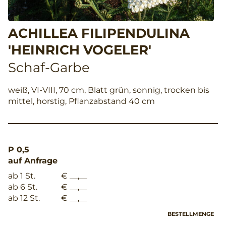
ACHILLEA FILIPENDULINA
'HEINRICH VOGELER'
Schaf-Garbe
weiß, VI-VIII, 70 cm, Blatt grün, sonnig, trocken bis
mittel, horstig, Pflanzabstand 40 cm
P 0,5
auf Anfrage
ab 1 St.
€ __,__
ab 6 St.
€ __,__
ab 12 St.
€ __,__
BESTELLMENGE