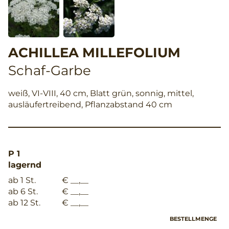
ACHILLEA MILLEFOLIUM
Schaf-Garbe
weiß, VI-VIII, 40 cm, Blatt grün, sonnig, mittel,
ausläufertreibend, Pflanzabstand 40 cm
P 1
lagernd
ab 1 St.
€ __,__
ab 6 St.
€ __,__
ab 12 St.
€ __,__
BESTELLMENGE