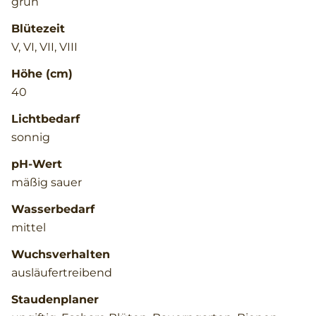
grün
Blütezeit
V, VI, VII, VIII
Höhe (cm)
40
Lichtbedarf
sonnig
pH-Wert
mäßig sauer
Wasserbedarf
mittel
Wuchsverhalten
ausläufertreibend
Staudenplaner