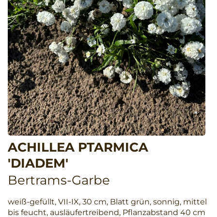
ACHILLEA PTARMICA
'DIADEM'
Bertrams-Garbe
weiß-gefüllt, VII-IX, 30 cm, Blatt grün, sonnig, mittel
bis feucht, ausläufertreibend, Pflanzabstand 40 cm