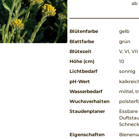
ab 
Blütenfarbe
gelb
Blattfarbe
grün
Blütezeit
V, VI, VII
Höhe (cm)
10
Lichtbedarf
sonnig
pH-Wert
kalkreic
Wasserbedarf
mittel, 
Wuchsverhalten
polsterf
Staudenplaner
Essbare 
Duftstau
Schneck
Eigenschaften
Bienenwe