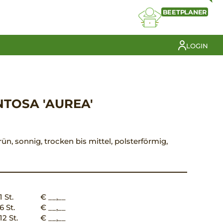
BEETPLANER
LOGIN
TOSA 'AUREA'
rün, sonnig, trocken bis mittel, polsterförmig,
1 St.
€ __,__
6 St.
€ __,__
12 St.
€ __,__