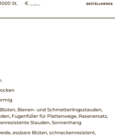
1000 St.
€ __,__
BESTELLMENGE
h
trocken
örmig
Blüten, Bienen- und Schmetterlingsstauden,
den, Fugenfüller für Plattenwege, Rasenersatz,
enresistente Stauden, Sonnenhang
ide, essbare Blüten, schneckenresistent,