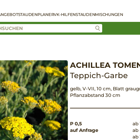
ANGEBOT
STAUDENPLANER
VK-HILFEN
STAUDENMISCHUNGEN
ACHILLEA TOMEN
Teppich-Garbe
gelb, V-VII, 10 cm, Blatt graug
Pflanzabstand 30 cm
P 0,5
ab 
auf Anfrage
ab 
ab 