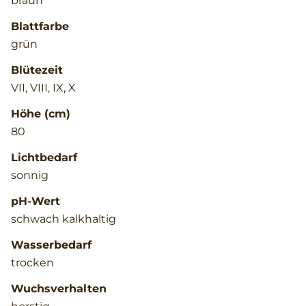
braun
Blattfarbe
grün
Blütezeit
VII, VIII, IX, X
Höhe (cm)
80
Lichtbedarf
sonnig
pH-Wert
schwach kalkhaltig
Wasserbedarf
trocken
Wuchsverhalten