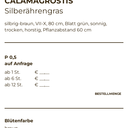
CALAMAGROSTIS
Silberährengras
silbrig-braun, VII-X, 80 cm, Blatt grün, sonnig,
trocken, horstig, Pflanzabstand 60 cm
P 0,5
auf Anfrage
ab 1 St.
€ __,__
ab 6 St.
€ __,__
ab 12 St.
€ __,__
BESTELLMENGE
Blütenfarbe