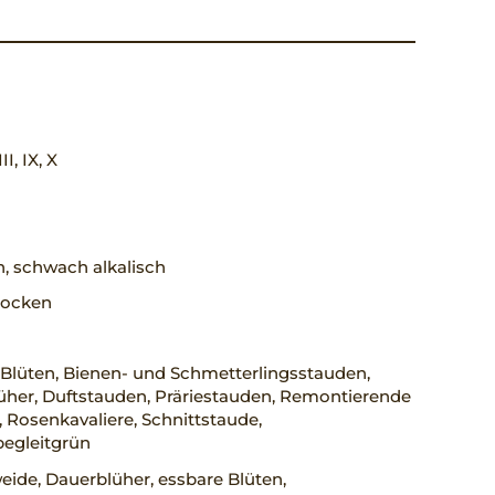
II, IX, X
h, schwach alkalisch
trocken
Blüten, Bienen- und Schmetterlingsstauden,
üher, Duftstauden, Präriestauden, Remontierende
 Rosenkavaliere, Schnittstaude,
begleitgrün
ide, Dauerblüher, essbare Blüten,