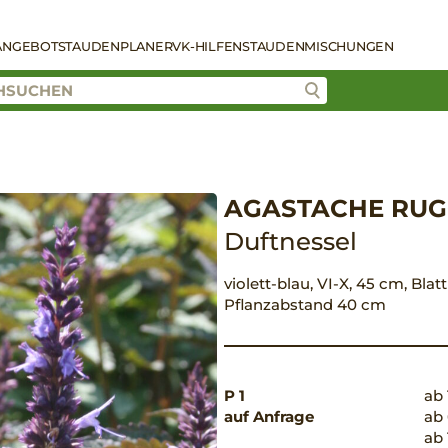
ANGEBOT
STAUDENPLANER
VK-HILFEN
STAUDENMISCHUNGEN
AGASTACHE RUGO
Duftnessel
violett-blau, VI-X, 45 cm, Blat
Pflanzabstand 40 cm
P 1
ab 
auf Anfrage
ab 
ab 