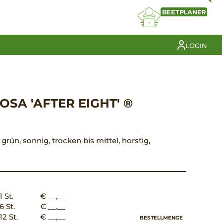
BEETPLANER
LOGIN
SA 'AFTER EIGHT' ®
t grün, sonnig, trocken bis mittel, horstig,
1 St.
€ __,__
6 St.
€ __,__
12 St.
€ __,__
BESTELLMENGE