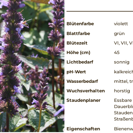
Blütenfarbe
violett
Blattfarbe
grün
Blütezeit
VI, VII, VI
Höhe (cm)
45
Lichtbedarf
sonnig
pH-Wert
kalkreic
Wasserbedarf
mittel, 
Wuchsverhalten
horstig
Staudenplaner
Essbare 
Dauerbl
Stauden,
Straßen
Eigenschaften
Bienenwe