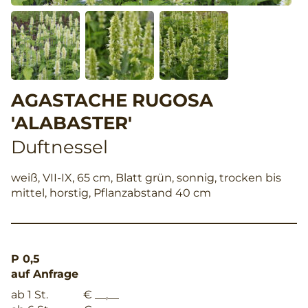
AGASTACHE RUGOSA
'ALABASTER'
Duftnessel
weiß, VII-IX, 65 cm, Blatt grün, sonnig, trocken bis
mittel, horstig, Pflanzabstand 40 cm
P 0,5
auf Anfrage
ab 1 St.
€ __,__