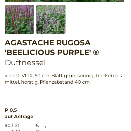
AGASTACHE RUGOSA
'BEELICIOUS PURPLE' ®
Duftnessel
violett, VI-IX, 50 cm, Blatt grün, sonnig, trocken bis
mittel, horstig, Pflanzabstand 40 cm
P 0,5
auf Anfrage
ab 1 St.
€ __,__