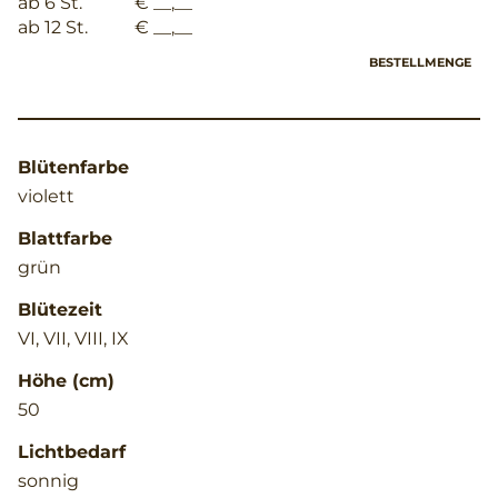
ab 6 St.
€ __,__
ab 12 St.
€ __,__
BESTELLMENGE
Blütenfarbe
violett
Blattfarbe
grün
Blütezeit
VI, VII, VIII, IX
Höhe (cm)
50
Lichtbedarf
sonnig