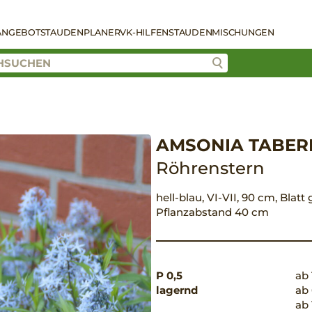
ANGEBOT
STAUDENPLANER
VK-HILFEN
STAUDENMISCHUNGEN
AMSONIA TABERN
Röhrenstern
hell-blau, VI-VII, 90 cm, Blatt 
Pflanzabstand 40 cm
P 0,5
ab 
lagernd
ab 
ab 