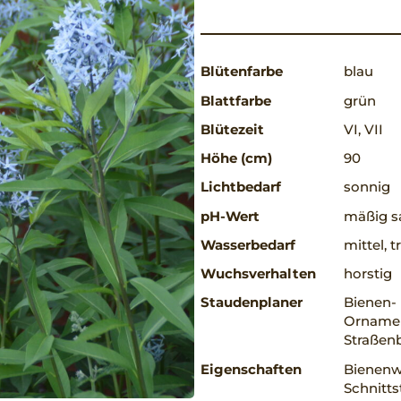
Blütenfarbe
blau
Blattfarbe
grün
Blütezeit
VI, VII
Höhe (cm)
90
Lichtbedarf
sonnig
pH-Wert
mäßig sa
Wasserbedarf
mittel, 
Wuchsverhalten
horstig
Staudenplaner
Bienen-
Ornament
Straßen
Eigenschaften
Bienenwe
Schnitts