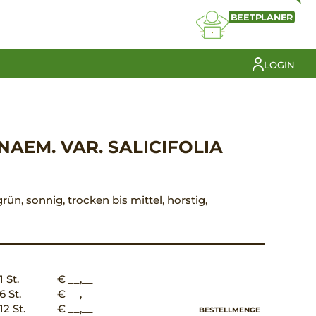
BEETPLANER
LOGIN
AEM. VAR. SALICIFOLIA
grün, sonnig, trocken bis mittel, horstig,
1 St.
€ __,__
6 St.
€ __,__
12 St.
€ __,__
BESTELLMENGE