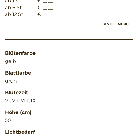
ab 1 St.
€ __,__
ab 6 St.
€ __,__
ab 12 St.
€ __,__
BESTELLMENGE
Blütenfarbe
gelb
Blattfarbe
grün
Blütezeit
VI, VII, VIII, IX
Höhe (cm)
50
Lichtbedarf