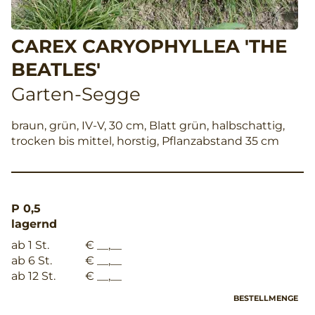
CAREX CARYOPHYLLEA 'THE
BEATLES'
Garten-Segge
braun, grün, IV-V, 30 cm, Blatt grün, halbschattig,
trocken bis mittel, horstig, Pflanzabstand 35 cm
P 0,5
lagernd
ab 1 St.
€ __,__
ab 6 St.
€ __,__
ab 12 St.
€ __,__
BESTELLMENGE