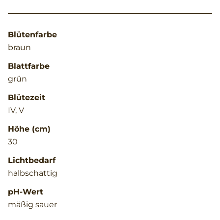
Blütenfarbe
braun
Blattfarbe
grün
Blütezeit
IV, V
Höhe (cm)
30
Lichtbedarf
halbschattig
pH-Wert
mäßig sauer