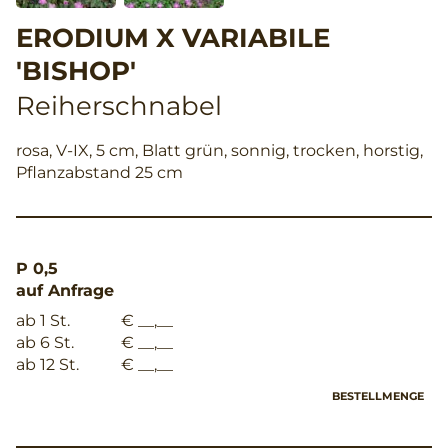
ERODIUM X VARIABILE
'BISHOP'
Reiherschnabel
rosa, V-IX, 5 cm, Blatt grün, sonnig, trocken, horstig,
Pflanzabstand 25 cm
P 0,5
auf Anfrage
ab 1 St.
€ __,__
ab 6 St.
€ __,__
ab 12 St.
€ __,__
BESTELLMENGE