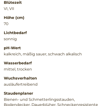
Blütezeit
VI, VII
Höhe (cm)
70
Lichtbedarf
sonnig
pH-Wert
kalkreich, mäßig sauer, schwach alkalisch
Wasserbedarf
mittel, trocken
Wuchsverhalten
ausläufertreibend
Staudenplaner
Bienen- und Schmetterlingsstauden,
Bodendecker, Dauerblüher, Schneckenresistente