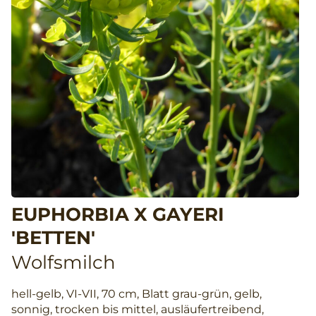
EUPHORBIA X GAYERI
'BETTEN'
Wolfsmilch
hell-gelb, VI-VII, 70 cm, Blatt grau-grün, gelb,
sonnig, trocken bis mittel, ausläufertreibend,