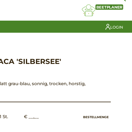
BEETPLANER
LOGIN
CA 'SILBERSEE'
latt grau-blau, sonnig, trocken, horstig,
1 St.
€ __,__
BESTELLMENGE