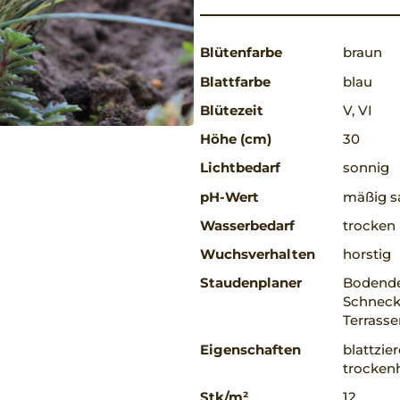
Blütenfarbe
braun
Blattfarbe
blau
Blütezeit
V, VI
Höhe (cm)
30
Lichtbedarf
sonnig
pH-Wert
mäßig sa
Wasserbedarf
trocken
Wuchsverhalten
horstig
Staudenplaner
Bodende
Schneck
Terrass
Eigenschaften
blattzie
trockenh
Stk/m²
12