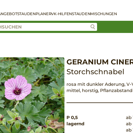
ANGEBOT
STAUDENPLANER
VK-HILFEN
STAUDENMISCHUNGEN
GERANIUM CINER
Storchschnabel
rosa mit dunkler Aderung, V-V
mittel, horstig, Pflanzabstan
P 0,5
ab 
lagernd
ab 
ab 