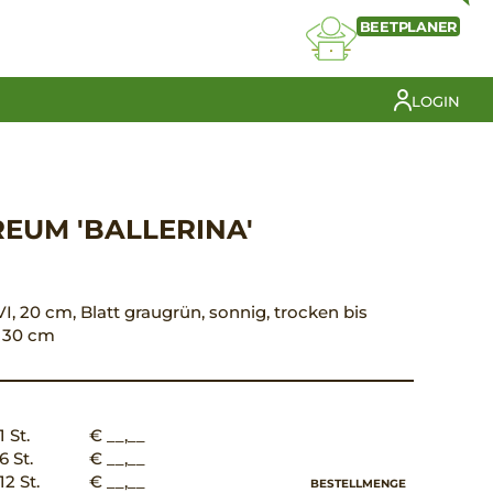
BEETPLANER
LOGIN
EUM 'BALLERINA'
I, 20 cm, Blatt graugrün, sonnig, trocken bis
d 30 cm
1 St.
€ __,__
6 St.
€ __,__
12 St.
€ __,__
BESTELLMENGE