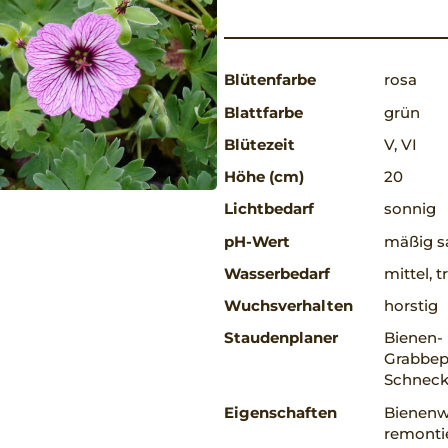
Blütenfarbe
rosa
Blattfarbe
grün
Blütezeit
V, VI
Höhe (cm)
20
Lichtbedarf
sonnig
pH-Wert
mäßig sa
Wasserbedarf
mittel, 
Wuchsverhalten
horstig
Staudenplaner
Bienen-
Grabbep
Schneck
Eigenschaften
Bienenw
remontie