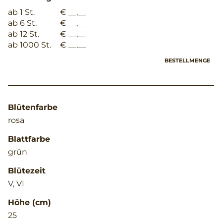
ab 1 St.
€ __,__
ab 6 St.
€ __,__
ab 12 St.
€ __,__
ab 1000 St.
€ __,__
BESTELLMENGE
Blütenfarbe
rosa
Blattfarbe
grün
Blütezeit
V, VI
Höhe (cm)
25