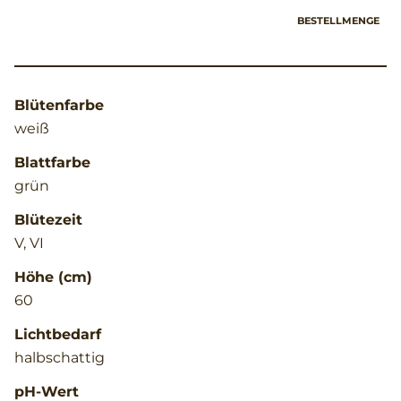
BESTELLMENGE
Blütenfarbe
weiß
Blattfarbe
grün
Blütezeit
V, VI
Höhe (cm)
60
Lichtbedarf
halbschattig
pH-Wert