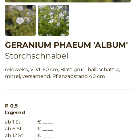
GERANIUM PHAEUM 'ALBUM'
Storchschnabel
reinweiss, V-VI, 60 cm, Blatt grün, halbschattig,
mittel, versamend, Pflanzabstand 40 cm
P 0,5
lagernd
ab 1 St.
€ __,__
ab 6 St.
€ __,__
ab 12 St.
€ __,__