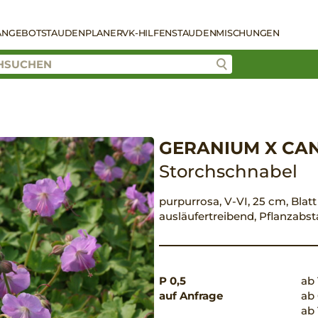
ANGEBOT
STAUDENPLANER
VK-HILFEN
STAUDENMISCHUNGEN
GERANIUM X CAN
Storchschnabel
purpurrosa, V-VI, 25 cm, Blatt
ausläufertreibend, Pflanzabs
P 0,5
ab 
auf Anfrage
ab 
ab 