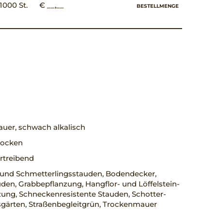
1000 St.
€ __,__
BESTELLMENGE
uer, schwach alkalisch
trocken
rtreibend
 und Schmetterlingsstauden, Bodendecker,
den, Grabbepflanzung, Hangflor- und Löffelstein-
ung, Schneckenresistente Stauden, Schotter-
sgärten, Straßenbegleitgrün, Trockenmauer