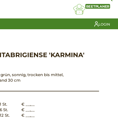
BEETPLANER
LOGIN
TABRIGIENSE 'KARMINA'
 grün, sonnig, trocken bis mittel,
tand 30 cm
1 St.
€ __,__
6 St.
€ __,__
12 St.
€ __,__