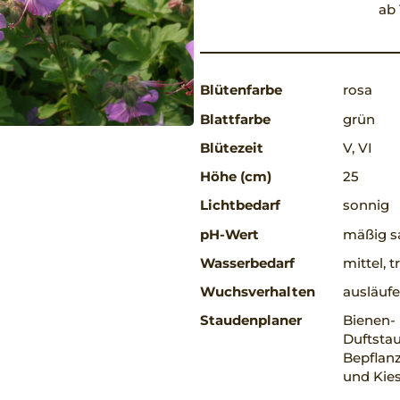
ab 
Blütenfarbe
rosa
Blattfarbe
grün
Blütezeit
V, VI
Höhe (cm)
25
Lichtbedarf
sonnig
pH-Wert
mäßig sa
Wasserbedarf
mittel, 
Wuchsverhalten
ausläufe
Staudenplaner
Bienen-
Duftstau
Bepflanz
und Kie