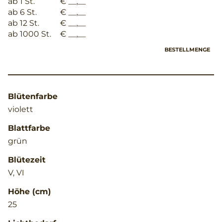
ab 1 St.
€ __,__
ab 6 St.
€ __,__
ab 12 St.
€ __,__
ab 1000 St.
€ __,__
BESTELLMENGE
Blütenfarbe
violett
Blattfarbe
grün
Blütezeit
V, VI
Höhe (cm)
25