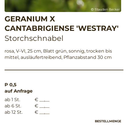
GERANIUM X
CANTABRIGIENSE 'WESTRAY'
Storchschnabel
rosa, V-VI, 25 cm, Blatt grün, sonnig, trocken bis
mittel, ausläufertreibend, Pflanzabstand 30 cm
P 0,5
auf Anfrage
ab 1 St.
€ __,__
ab 6 St.
€ __,__
ab 12 St.
€ __,__
BESTELLMENGE