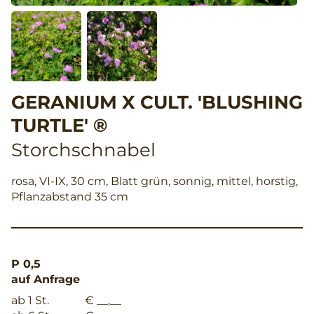
GERANIUM X CULT. 'BLUSHING
TURTLE' ®
Storchschnabel
rosa, VI-IX, 30 cm, Blatt grün, sonnig, mittel, horstig,
Pflanzabstand 35 cm
P 0,5
auf Anfrage
ab 1 St.
€ __,__