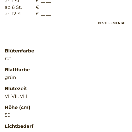
ab 1 St.
€ __,__
ab 6 St.
€ __,__
ab 12 St.
€ __,__
BESTELLMENGE
Blütenfarbe
rot
Blattfarbe
grün
Blütezeit
VI, VII, VIII
Höhe (cm)
50
Lichtbedarf