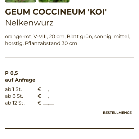
GEUM COCCINEUM 'KOI'
Nelkenwurz
orange-rot, V-VIII, 20 cm, Blatt grün, sonnig, mittel,
horstig, Pflanzabstand 30 cm
P 0,5
auf Anfrage
ab 1 St.
€ __,__
ab 6 St.
€ __,__
ab 12 St.
€ __,__
BESTELLMENGE