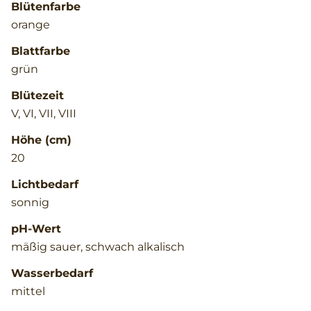
Blütenfarbe
orange
Blattfarbe
grün
Blütezeit
V, VI, VII, VIII
Höhe (cm)
20
Lichtbedarf
sonnig
pH-Wert
mäßig sauer, schwach alkalisch
Wasserbedarf
mittel