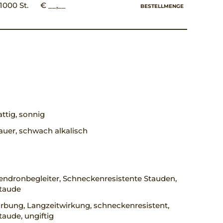
1000 St.
€ __,__
BESTELLMENGE
ttig, sonnig
uer, schwach alkalisch
ndronbegleiter, Schneckenresistente Stauden,
staude
rbung, Langzeitwirkung, schneckenresistent,
taude, ungiftig