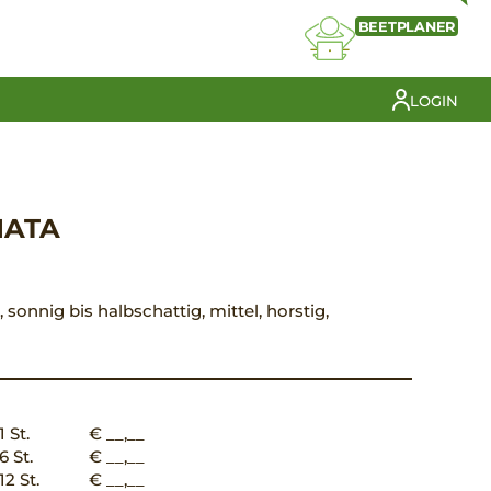
BEETPLANER
LOGIN
IATA
, sonnig bis halbschattig, mittel, horstig,
1 St.
€ __,__
6 St.
€ __,__
12 St.
€ __,__