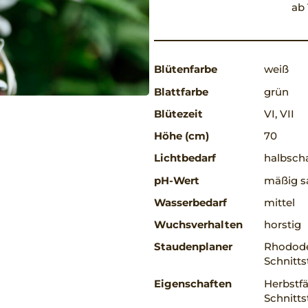
ab 
Blütenfarbe
weiß
Blattfarbe
grün
Blütezeit
VI, VII
Höhe (cm)
70
Lichtbedarf
halbscha
pH-Wert
mäßig sa
Wasserbedarf
mittel
Wuchsverhalten
horstig
Staudenplaner
Rhodode
Schnitt
Eigenschaften
Herbstfä
Schnitts