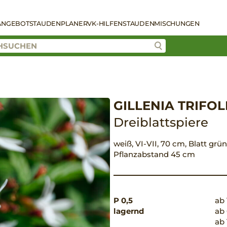
ANGEBOT
STAUDENPLANER
VK-HILFEN
STAUDENMISCHUNGEN
GILLENIA TRIFOL
Dreiblattspiere
weiß, VI-VII, 70 cm, Blatt grün
Pflanzabstand 45 cm
P 0,5
ab 
lagernd
ab 
ab 