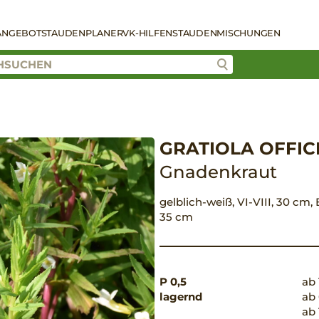
ANGEBOT
STAUDENPLANER
VK-HILFEN
STAUDENMISCHUNGEN
GRATIOLA OFFIC
Gnadenkraut
gelblich-weiß, VI-VIII, 30 cm,
35 cm
P 0,5
ab 
lagernd
ab 
ab 