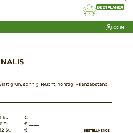
BEETPLANER
LOGIN
INALIS
 Blatt grün, sonnig, feucht, horstig, Pflanzabstand
1 St.
€ __,__
6 St.
€ __,__
12 St.
€ __,__
BESTELLMENGE