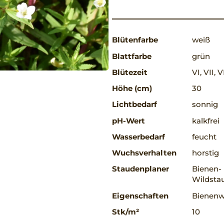
Blütenfarbe
weiß
Blattfarbe
grün
Blütezeit
VI, VII, V
Höhe (cm)
30
Lichtbedarf
sonnig
pH-Wert
kalkfrei
Wasserbedarf
feucht
Wuchsverhalten
horstig
Staudenplaner
Bienen-
Wildsta
Eigenschaften
Bienenw
Stk/m²
10