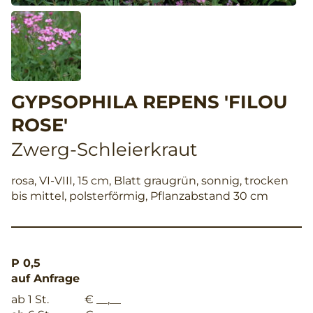
GYPSOPHILA REPENS 'FILOU
ROSE'
Zwerg-Schleierkraut
rosa, VI-VIII, 15 cm, Blatt graugrün, sonnig, trocken
bis mittel, polsterförmig, Pflanzabstand 30 cm
P 0,5
auf Anfrage
ab 1 St.
€ __,__