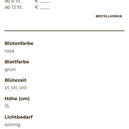
ab 6 St.
€ __,__
ab 12 St.
€ __,__
BESTELLMENGE
Blütenfarbe
rosa
Blattfarbe
grün
Blütezeit
VI, VII, VIII
Höhe (cm)
15
Lichtbedarf
sonnig