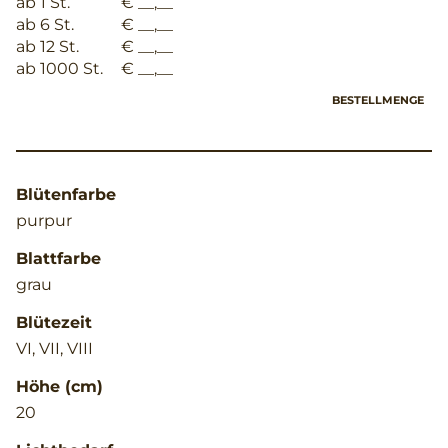
ab 1 St.
€ __,__
ab 6 St.
€ __,__
ab 12 St.
€ __,__
ab 1000 St.
€ __,__
BESTELLMENGE
Blütenfarbe
purpur
Blattfarbe
grau
Blütezeit
VI, VII, VIII
Höhe (cm)
20