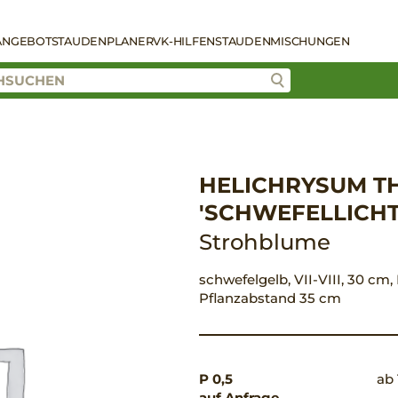
ANGEBOT
STAUDENPLANER
VK-HILFEN
STAUDENMISCHUNGEN
HELICHRYSUM T
'SCHWEFELLICHT
Strohblume
schwefelgelb, VII-VIII, 30 cm,
Pflanzabstand 35 cm
P 0,5
ab 
auf Anfrage