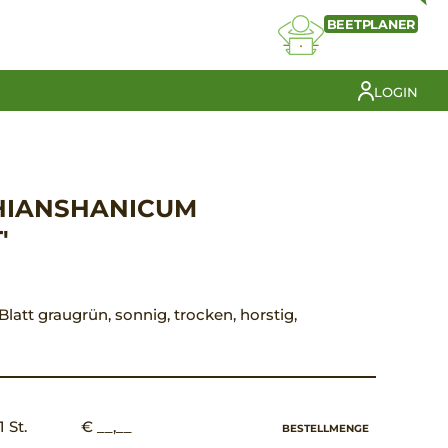
BEETPLANER
LOGIN
HIANSHANICUM
'
 Blatt graugrün, sonnig, trocken, horstig,
1 St.
€ __,__
BESTELLMENGE