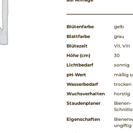
Blütenfarbe
gelb
Blattfarbe
grau
Blütezeit
VII, VIII
Höhe (cm)
30
Lichtbedarf
sonnig
pH-Wert
mäßig s
Wasserbedarf
trocken
Wuchsverhalten
horstig
Staudenplaner
Bienen-
Schnitts
Eigenschaften
Bienenwe
ungiftig