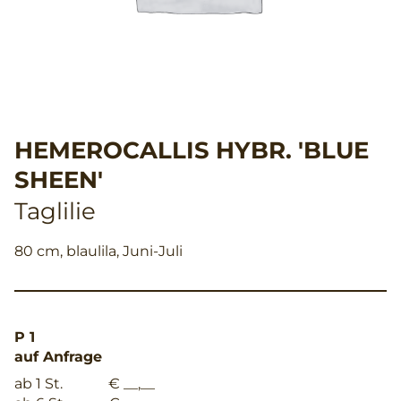
HEMEROCALLIS HYBR. 'BLUE
SHEEN'
Taglilie
80 cm, blaulila, Juni-Juli
P 1
auf Anfrage
ab 1 St.
€ __,__