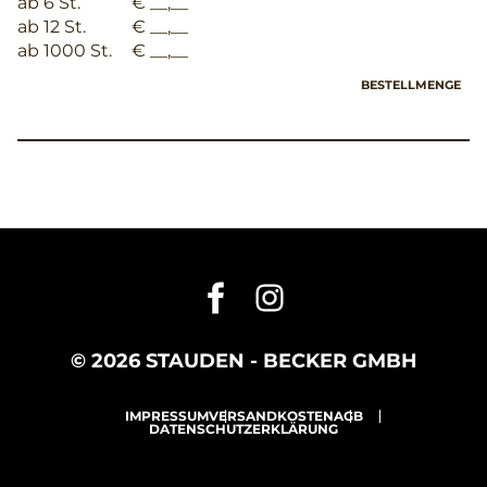
ab 6 St.
€ __,__
ab 12 St.
€ __,__
ab 1000 St.
€ __,__
BESTELLMENGE
© 2026 STAUDEN - BECKER GMBH
IMPRESSUM
VERSANDKOSTEN
AGB
DATENSCHUTZERKLÄRUNG