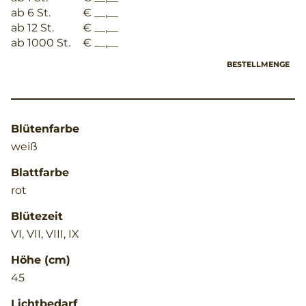
ab 6 St.
€ __,__
ab 12 St.
€ __,__
ab 1000 St.
€ __,__
BESTELLMENGE
Blütenfarbe
weiß
Blattfarbe
rot
Blütezeit
VI, VII, VIII, IX
Höhe (cm)
45
Lichtbedarf