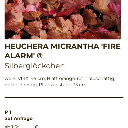
HEUCHERA MICRANTHA 'FIRE
ALARM' ®
Silberglöckchen
weiß, VI-IX, 45 cm, Blatt orange-rot, halbschattig,
mittel, horstig, Pflanzabstand 35 cm
P 1
auf Anfrage
ab 1 St.
€ __,__