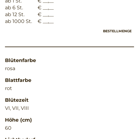
ab 1 St.
€ __,__
ab 6 St.
€ __,__
ab 12 St.
€ __,__
ab 1000 St.
€ __,__
BESTELLMENGE
Blütenfarbe
rosa
Blattfarbe
rot
Blütezeit
VI, VII, VIII
Höhe (cm)
60