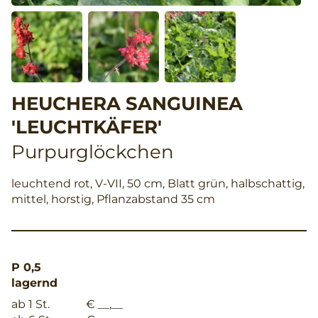
HEUCHERA SANGUINEA
'LEUCHTKÄFER'
Purpurglöckchen
leuchtend rot, V-VII, 50 cm, Blatt grün, halbschattig,
mittel, horstig, Pflanzabstand 35 cm
P 0,5
lagernd
ab 1 St.
€ __,__