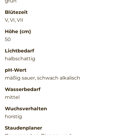
grün
Blütezeit
V, VI, VII
Höhe (cm)
50
Lichtbedarf
halbschattig
pH-Wert
mäßig sauer, schwach alkalisch
Wasserbedarf
mittel
Wuchsverhalten
horstig
Staudenplaner