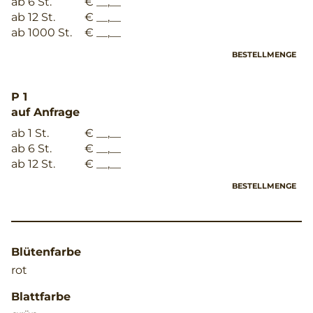
ab 6 St.
€ __,__
ab 12 St.
€ __,__
ab 1000 St.
€ __,__
BESTELLMENGE
P 1
auf Anfrage
ab 1 St.
€ __,__
ab 6 St.
€ __,__
ab 12 St.
€ __,__
BESTELLMENGE
Blütenfarbe
rot
Blattfarbe