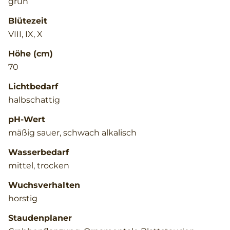
grün
Blütezeit
VIII, IX, X
Höhe (cm)
70
Lichtbedarf
halbschattig
pH-Wert
mäßig sauer, schwach alkalisch
Wasserbedarf
mittel, trocken
Wuchsverhalten
horstig
Staudenplaner