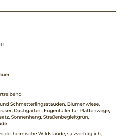
III
auer
rtreibend
 und Schmetterlingsstauden, Blumenwiese,
ker, Dachgarten, Fugenfüller für Plattenwege,
satz, Sonnenhang, Straßenbegleitgrün,
ude
ide, heimische Wildstaude, salzverträglich,