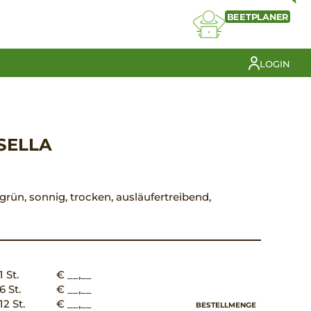
BEETPLANER
LOGIN
SELLA
t grün, sonnig, trocken, ausläufertreibend,
1 St.
€ __,__
6 St.
€ __,__
12 St.
€ __,__
BESTELLMENGE