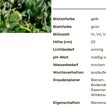
Blütenfarbe
gelb
Blattfarbe
grün
Blütezeit
VI, VII, V
Höhe (cm)
20
Lichtbedarf
sonnig
pH-Wert
mäßig s
Wasserbedarf
trocken
Wuchsverhalten
ausläufe
Staudenplaner
Bienen-
Bodendec
Rasener
Wildsta
Eigenschaften
Bienenwe