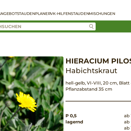
ANGEBOT
STAUDENPLANER
VK-HILFEN
STAUDENMISCHUNGEN
HIERACIUM PILO
Habichtskraut
hell-gelb, VI-VIII, 20 cm, Blat
Pflanzabstand 35 cm
P 0,5
ab 
lagernd
ab 
ab 