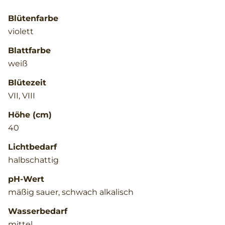
Blütenfarbe
violett
Blattfarbe
weiß
Blütezeit
VII, VIII
Höhe (cm)
40
Lichtbedarf
halbschattig
pH-Wert
mäßig sauer, schwach alkalisch
Wasserbedarf
mittel