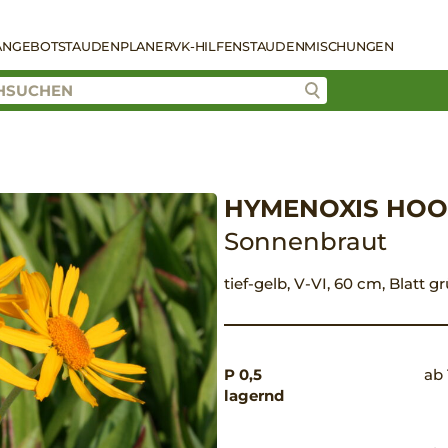
ANGEBOT
STAUDENPLANER
VK-HILFEN
STAUDENMISCHUNGEN
HYMENOXIS HOOP
Sonnenbraut
tief-gelb, V-VI, 60 cm, Blatt 
P 0,5
ab 
lagernd