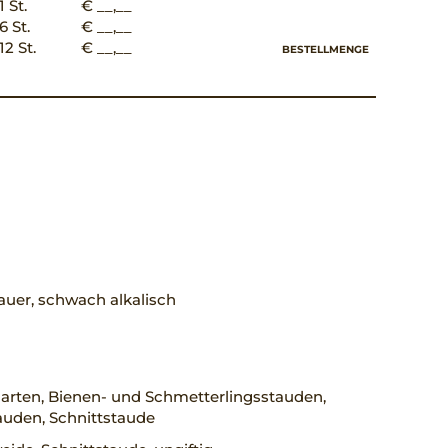
1 St.
€ __,__
6 St.
€ __,__
12 St.
€ __,__
BESTELLMENGE
uer, schwach alkalisch
arten, Bienen- und Schmetterlingsstauden,
auden, Schnittstaude