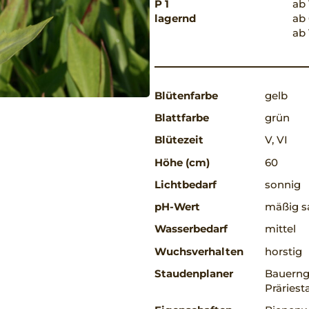
P 1
ab 
lagernd
ab 
ab 
Blütenfarbe
gelb
Blattfarbe
grün
Blütezeit
V, VI
Höhe (cm)
60
Lichtbedarf
sonnig
pH-Wert
mäßig sa
Wasserbedarf
mittel
Wuchsverhalten
horstig
Staudenplaner
Bauerng
Präriest