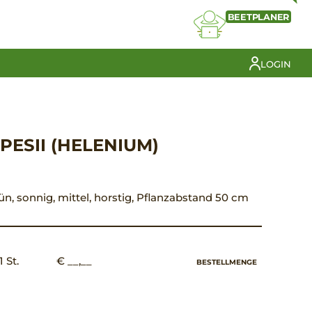
BEETPLANER
LOGIN
ESII (HELENIUM)
grün, sonnig, mittel, horstig, Pflanzabstand 50 cm
1 St.
€ __,__
BESTELLMENGE