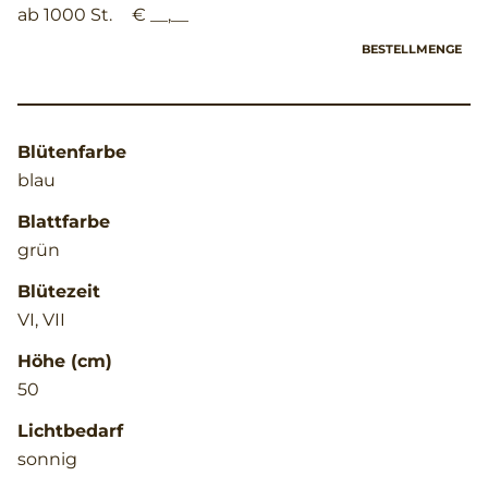
ab 1000 St.
€ __,__
BESTELLMENGE
Blütenfarbe
blau
Blattfarbe
grün
Blütezeit
VI, VII
Höhe (cm)
50
Lichtbedarf
sonnig