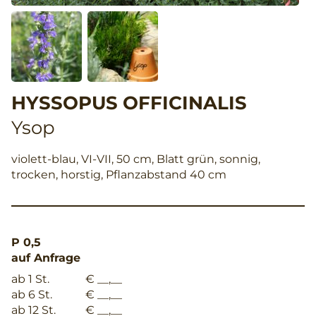
HYSSOPUS OFFICINALIS
Ysop
violett-blau, VI-VII, 50 cm, Blatt grün, sonnig,
trocken, horstig, Pflanzabstand 40 cm
P 0,5
auf Anfrage
ab 1 St.
€ __,__
ab 6 St.
€ __,__
ab 12 St.
€ __,__