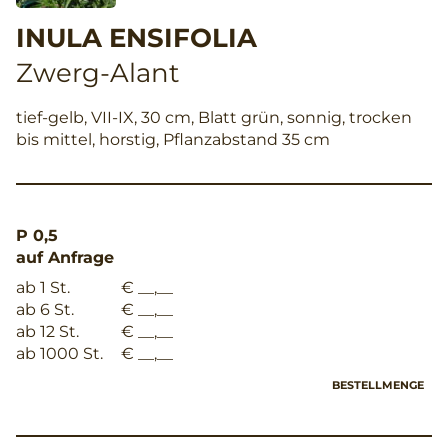
INULA ENSIFOLIA
Zwerg-Alant
tief-gelb, VII-IX, 30 cm, Blatt grün, sonnig, trocken
bis mittel, horstig, Pflanzabstand 35 cm
P 0,5
auf Anfrage
ab 1 St.
€ __,__
ab 6 St.
€ __,__
ab 12 St.
€ __,__
ab 1000 St.
€ __,__
BESTELLMENGE