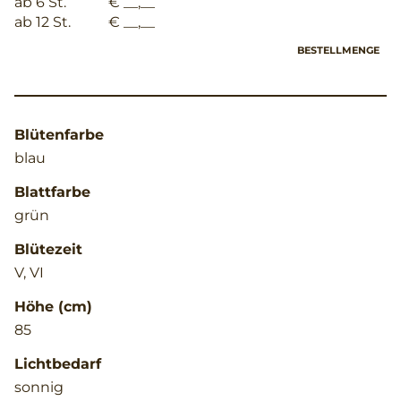
ab 6 St.
€ __,__
ab 12 St.
€ __,__
BESTELLMENGE
Blütenfarbe
blau
Blattfarbe
grün
Blütezeit
V, VI
Höhe (cm)
85
Lichtbedarf
sonnig