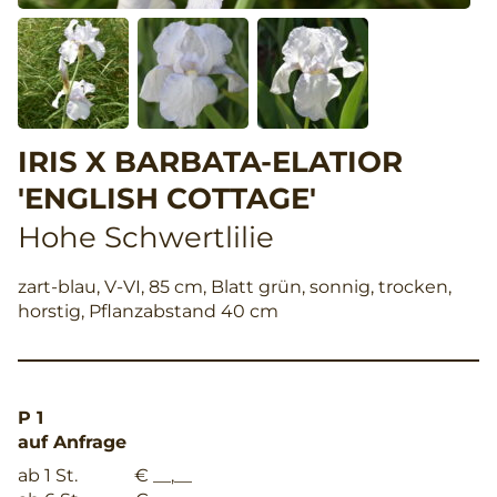
IRIS X BARBATA-ELATIOR
'ENGLISH COTTAGE'
Hohe Schwertlilie
zart-blau, V-VI, 85 cm, Blatt grün, sonnig, trocken,
horstig, Pflanzabstand 40 cm
P 1
auf Anfrage
ab 1 St.
€ __,__