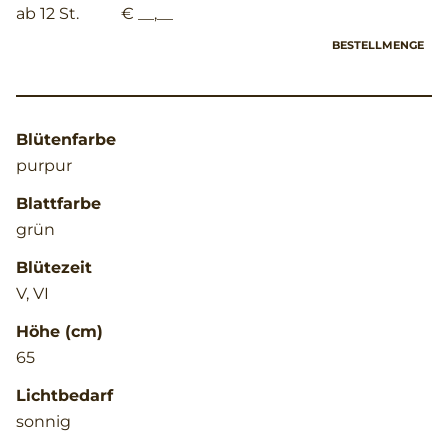
ab 12 St.
€ __,__
BESTELLMENGE
Blütenfarbe
purpur
Blattfarbe
grün
Blütezeit
V, VI
Höhe (cm)
65
Lichtbedarf
sonnig