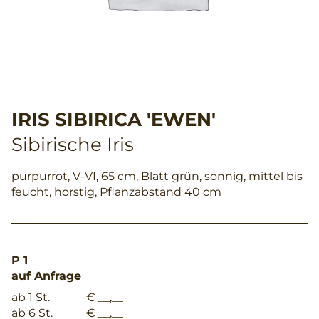
IRIS SIBIRICA 'EWEN'
Sibirische Iris
purpurrot, V-VI, 65 cm, Blatt grün, sonnig, mittel bis
feucht, horstig, Pflanzabstand 40 cm
P 1
auf Anfrage
ab 1 St.
€ __,__
ab 6 St.
€ __,__