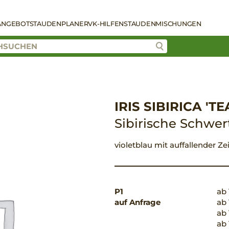
ANGEBOT
STAUDENPLANER
VK-HILFEN
STAUDENMISCHUNGEN
IRIS SIBIRICA 'T
Sibirische Schwert
violetblau mit auffallender Z
P1
ab 
auf Anfrage
ab 
ab 
ab 