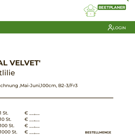
BEETPLANER
LOGIN
EAL VELVET'
lilie
eichnung ,Mai-Juni,100cm, B2-3/Fr3
1 St.
€ __,__
10 St.
€ __,__
100 St.
€ __,__
1000 St.
€ __,__
BESTELLMENGE