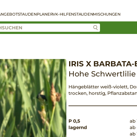
ANGEBOT
STAUDENPLANER
VK-HILFEN
STAUDENMISCHUNGEN
IRIS X BARBATA-
Hohe Schwertlilie
Hängeblätter weiß-violett, Dor
trocken, horstig, Pflanzabst
P 0,5
ab 
lagernd
ab 
ab 