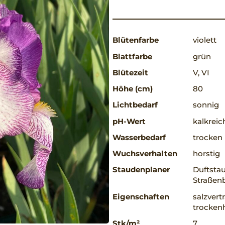
Blütenfarbe
violett
Blattfarbe
grün
Blütezeit
V, VI
Höhe (cm)
80
Lichtbedarf
sonnig
pH-Wert
kalkreic
Wasserbedarf
trocken
Wuchsverhalten
horstig
Staudenplaner
Duftsta
Straßen
Eigenschaften
salzvert
trockenh
Stk/m²
7