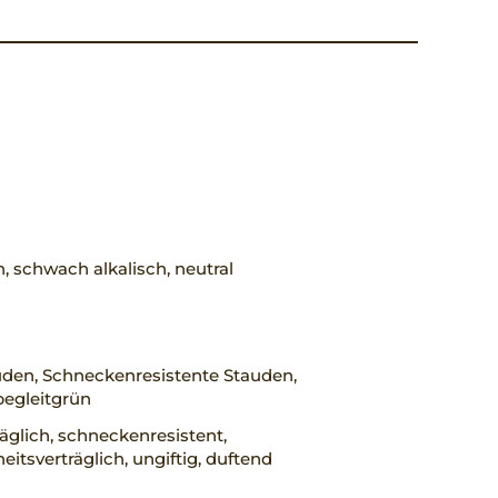
h, schwach alkalisch, neutral
uden, Schneckenresistente Stauden,
begleitgrün
räglich, schneckenresistent,
eitsverträglich, ungiftig, duftend