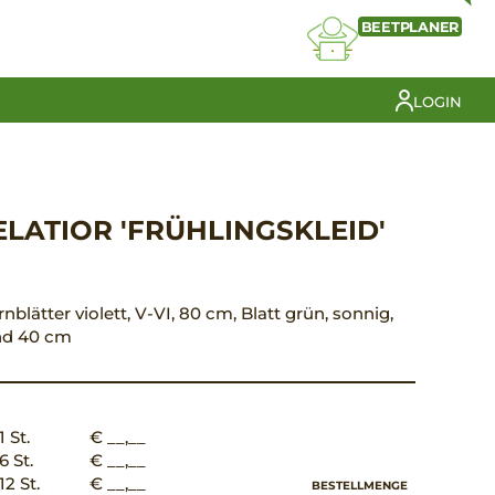
BEETPLANER
LOGIN
ELATIOR 'FRÜHLINGSKLEID'
nblätter violett, V-VI, 80 cm, Blatt grün, sonnig,
and 40 cm
1 St.
€ __,__
6 St.
€ __,__
12 St.
€ __,__
BESTELLMENGE