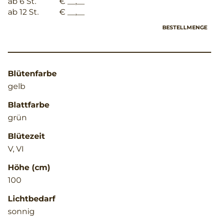
ab 6 St.
€ __,__
ab 12 St.
€ __,__
BESTELLMENGE
Blütenfarbe
gelb
Blattfarbe
grün
Blütezeit
V, VI
Höhe (cm)
100
Lichtbedarf
sonnig