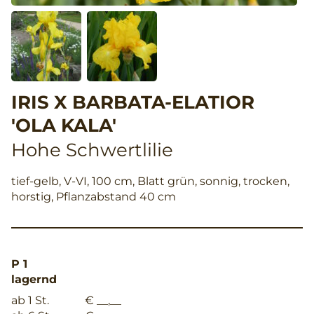
IRIS X BARBATA-ELATIOR
'OLA KALA'
Hohe Schwertlilie
tief-gelb, V-VI, 100 cm, Blatt grün, sonnig, trocken,
horstig, Pflanzabstand 40 cm
P 1
lagernd
ab 1 St.
€ __,__