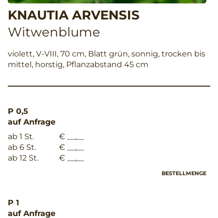
KNAUTIA ARVENSIS
Witwenblume
violett, V-VIII, 70 cm, Blatt grün, sonnig, trocken bis
mittel, horstig, Pflanzabstand 45 cm
P 0,5
auf Anfrage
ab 1 St.
€ __,__
ab 6 St.
€ __,__
ab 12 St.
€ __,__
BESTELLMENGE
P 1
auf Anfrage